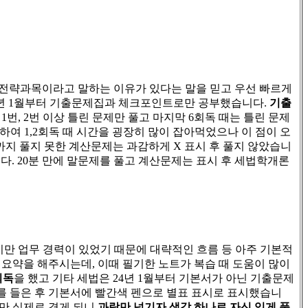
전략과목이라고 말하는 이유가 있다는 말을 믿고 우선 빠르게
년
1
월부터 기출문제집과 체크포인트로만 공부했습니다
.
기출
은
1
번
, 2
번 이상 틀린 문제만 풀고 마지막
6
회독 때는 틀린 문제
 하여
1,2
회독 때 시간을 굉장히 많이 잡아먹었으나 이 점이 오
까지 풀지 못한 계산문제는 과감하게
X
표시 후 풀지 않았습니
니다
. 20
분 만에 말문제를 풀고 계산문제는 표시 후 세법학개론
지만 업무 경력이 있었기 때문에 대략적인 흐름 등 아주 기본적
 요약을 해주시는데
,
이때 필기한 노트가 복습 때 도움이 많이
회독
을 했고 기타 세법은
24
년
1
월부터 기본서가 아닌 기출문제
를 들은 후 기본서에 빨간색 펜으로 별표 표시로 표시했습니
만 실제로 겪게 되니
과락만 넘기자 생각 하나로 자신 있게 풀