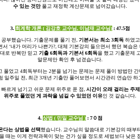
수 있는 것만
풀고 재정학 계산문제로 넘어갔습니다
.
3.
회계학 개론
(
김강호 교수님
,
이남재 교수님
)
: 47.5
점
로 공부했습니다
.
기출문제를 풀기 전
,
기본서는 최소
3
회독
하였고
풀면서
‘
내가 머리가 나쁜가
?,
대체 기본강의 들으면서 했던 복습은
씀대로 반복만 믿고
기출
6
회독과 기본서
6
회독
을 했고 기출문제 
말문제만 확인 후 넘겼습니다
.
고 풀었고
4
회독부터는
2
분을 넘기는 문제는 문제 풀이 방법만 
험 일주일 전
,
최근
3
개년 기출만 풀어보면서 시간관리 연습만 하
빠르게 넘기고 쉬운 문제 위주로 푼 점
,
시간이 오래 걸리는 주제
위주로 풀었던 게 과락을 넘길 수 있었던 이유
인 것 같습니다
.
4.
상법
(
민일 교수님
)
: 7
０
점
온다는 상법을 선택
했습니다
.
교수님의 말씀대로 기본강의 때부
을 때는 이게 전략과목이 맞는 건가 싶을 정도로 세법보다 낮은