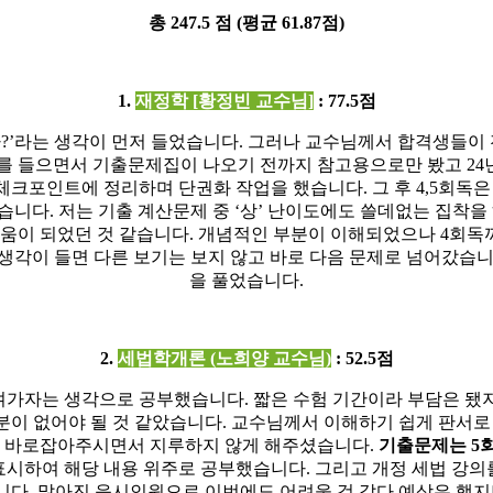
총
247.5
점
(
평균
61.87
점
)
1.
재정학
[
황정빈 교수님
]
: 77.5
점
까
?’
라는 생각이 먼저 들었습니다
.
그러나 교수님께서 합격생들이 
를 들으면서 기출문제집이 나오기 전까지 참고용으로만 봤고
24
 체크포인트에 정리하며 단권화 작업을 했습니다
.
그 후
4,5
회독
했습니다
.
저는 기출 계산문제 중
‘
상
’
난이도에도 쓸데없는 집착을
도움이 되었던 것 같습니다
.
개념적인 부분이 이해되었으나
4
회독
생각이 들면 다른 보기는 보지 않고 바로 다음 문제로 넘어갔습
을 풀었습니다
.
2.
세법학개론
(
노희양 교수님
)
: 52.5
점
챙겨가자는 생각으로 공부했습니다
.
짧은 수험 기간이라 부담은 됐
분이 없어야 될 것 같았습니다
.
교수님께서 이해하기 쉽게 판서로
을 바로잡아주시면서 지루하지 않게 해주셨습니다
.
기출문제는
5
 표시하여 해당 내용 위주로 공부했습니다
.
그리고 개정 세법 강의
니다
.
많아진 응시인원으로 이번에도 어려울 것 같다 예상은 했지