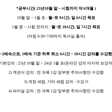
*
공부시간
( 23
년
10
월 말
~
시험까지 약
6
개월
)
10
월 말
~ 1
월 초
:
월
~
토
9
시간
,
일
6
시간 목표
1
월 중
~
시험 전까지
:
월
~
토
10
시간
,
일
7
시간 목표
(
아침
6:30~7:00
까지 독서실 출석
)
5~2
배속으로
, 1
배속 기준 하루 최소
6
시간
~ 10
시간 강의를 수강했
기본강의
: 23
년
10
월 말
~ 24
년
1
월 초
(
온라인 강의 마지막 보강
2)
객관식 강의
:
전 과목
1
강 앞부분 주의사항만 수강함
3)
개정 세법
,
기타 세법 강의
:
수강
O
4)
파이널 강의
:
전 과목
1
강 앞부분 주의사항만 수강함