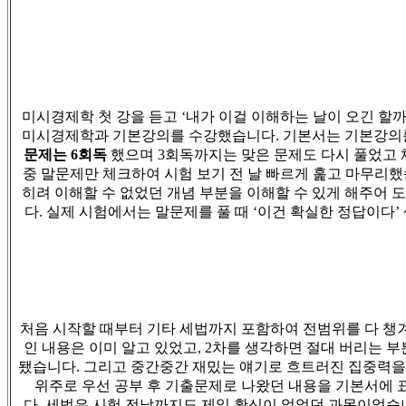
미시경제학 첫 강을 듣고
‘
내가 이걸 이해하는 날이 오긴 할
미시경제학과 기본강의를 수강했습니다
.
기본서는 기본강의
문제는
6
회독
했으며
3
회독까지는 맞은 문제도 다시 풀었고
중 말문제만 체크하여 시험 보기 전 날 빠르게 훑고 마무리
히려 이해할 수 없었던 개념 부분을 이해할 수 있게 해주어 
다
.
실제 시험에서는 말문제를 풀 때
‘
이건 확실한 정답이다
’
처음 시작할 때부터 기타 세법까지 포함하여 전범위를 다 
인 내용은 이미 알고 있었고
, 2
차를 생각하면 절대 버리는 부
됐습니다
.
그리고 중간중간 재밌는 얘기로 흐트러진 집중력
위주로 우선 공부 후 기출문제로 나왔던 내용을 기본서에
다
.
세법은 시험 전날까지도 제일 확신이 없었던 과목이었습