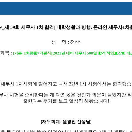
ew_제 59회 세무사 1차 합격] 대학생활과 병행, 온라인 세무사1차
성 명 : 전○○
과목 :
[
기본
+1
차종합
+
객관식
] 2021
년 대비 세무사
500
일 합격 책임보장반 베
 세무사
1
차시험에 떨어지고 나서
22
년
1
차 시험에서는 합격했
사 시험을 준비한다는 게 과연 옳은 것인가 의문이 들었지만 
출한다는 후기를 보고 열심히 해봤습니다
!
[재무회계
-
원광진 선생님]