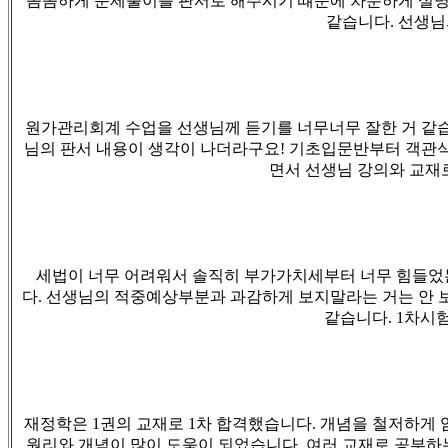
꼼꼼하게 문제풀이를 판서로 해주시기 떄문에 차분하게 설명
같습니다
.
선생님
원가관리회계 수업을 선생님께 듣기를 너무너무 잘한 거 같
님의 판서 내용이 생각이 나더라구요
!
기초입문반부터 객관식
면서 선생님 강의와 교재
세법이 너무 어려워서 솔직히 부가가치세부터 너무 힘들었
다
.
선생님의 적중예상부분과 과감하게 보지말라는 거는 안 
같습니다
. 1
차시험
재정학은
1
권의 교재로
1
차 합격했습니다
.
개념을 철저하게 
원리와 개념이 많이 도움이 되었습니다
.
여러 교재로 공부하