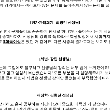
을 들으면서 이해할 수 있었습니다
.
회계과목은 어렵기 때문에 누
의 강의에서는 생각보다 많은 문제를 풀어주셔서 많은 문제를 접
[원가관리회계
-
최경민 선생님]
습니다
!
문제풀이도 꼼꼼하게 판서로 하나하나 풀어주시는 게 직
 종합반까지 선생님의 강의를 쭉 따라온 학생입장에서 시험까지
로
5
회독이상
은 했던 거 같아요
!
다른 시중의 원가교재는 보지도
[세법
-
장민 선생님]
는데 그럼에도 불구하고 선생님의 강의는 너무 쉽게 느껴졌어요
보고 믿고 열심히 복습했습니다
!
모든 부분을 다 설명해주시기 
을 준비하면서 세법은 선생님 강의만 들었는데 부족함없이 따라
[재정학
-
김형진 선생님]
암기하고 혼자 공부하는 시간이 많이 중요한 과목인 거 같습니다
.
는 것보다
1
권의 책으로 계속 회독하고 복습하고 진짜 책이 너덜